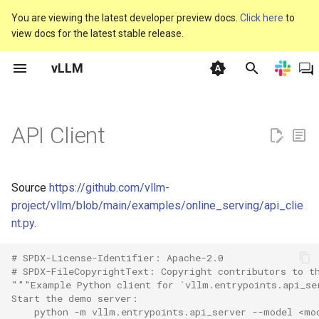
You are viewing the latest developer preview docs.
Click here
to
view docs for the latest stable release.
T
vLLM
y
GPU
Async LLM Streaming
LMCache Examples
Classify
vLLM V1
离线推理
使用 Docker
人类反馈强化学习
内存优化
支持的模型
自动前缀缓存
General
基准测试 CLI
vllm
vllm serve
联系我们
Claude Code
Anyscale
KAITO
使用 fastsafetensors 加
CPU - Intel® Xeon®
AutoAWQ
Speculators
废弃政策
基础模型
CI 失败
Plugins
beam_search
vllm bench latency
协作政策
p
型权重
e
API Client
CPU
Audio Language
Logging Configuration
Embed
常见问题
OpenAI 兼容服务器
使用 Kubernetes
Transformers 强化学习
引擎参数
生成模型
批次不变性
Model Implementation
参数扫描
vllm 聊天
线下聚会
LangChain
AnythingLLM
KServe
XPU - Intel® GPUs
BitsAndBytes
Dockerfile
注册模型
vLLM 每日构建的 Wheels
架构概览
collect_env
vllm bench mm-processor
提交者
使用 Run:ai Model Streame
t
加载模型
TPU
Automatic Prefix Caching
Tensorize vLLM Model
Plugin
生产环境指标
上下文并行部署
使用 Nginx
环境变量
池化模型（Pooling Models）
自定义参数
CI
性能仪表板
vllm complete
赞助商
LlamaIndex
AutoGen AutoGen 是一个
Kthena
TPU
FP8 W8A8
增量编译工作流
单元测试
更新 vLLM 开源 CI/CD 中
Attention Backend Feature
connections
vllm bench serve
治理流程
o
创建多智能体 AI 应用程序
PyTorch 版本
Support
Source
https://github.com/vllm-
框架，这些应用程序可以
使用 CoreWeave 的
Basic
Pooling
可重现性
数据并行部署
Frameworks
模型解析
Extensions
自定义 Logits 处理器
Design Documents
vllm run-batch
Governance
KubeAI
GGUF
vLLM 性能分析
多模态支持
env_override
vllm bench sweep plot
s
project/vllm/blob/main/examples/online_serving/api_clie
运行或与人类协同工作。
Tensorizer 加载模型
CUDA 图表
nt.py
.
t
Batch LLM Inference
Score
安全
分布式部署故障排查
Integrations
优化与调优
Hardware Supported
分离式编码器
vllm bench
Blog
KubeRay
GPTQModel
漏洞管理
语音转文本（转录/翻译）
envs
vllm bench sweep
BentoML
a
Models
持
CustomOp
plot_pareto
# SPDX-License-Identifier: Apache-2.0
Chat With Tools
Token Classify
故障排查
专家并行部署
服务器参数
分离式预填充（实验性）
Forum
Llama Stack
Intel 量化支持
exceptions
# SPDX-FileCopyrightText: Copyright contributors to t
r
"""Example Python client for `vllm.entrypoints.api_se
Cerebrium
双批次重叠（Dual Batch
vllm bench sweep serve
Start the demo server:
t
Overlap）
Context Extension
Token Embed
使用统计收集
并行化与扩展
TPU
交错思考
Slack
llm-d
INT4 W4A16
forward_context
    python -m vllm.entrypoints.api_server --model <mo