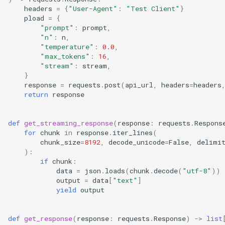
headers
=
{
"User-Agent"
:
"Test Client"
}
sequence
pload
=
{
Open WebUI
优化级别
LoRA With Quantization
Quantization
"prompt"
:
prompt
,
Inference
tasks
"n"
:
n
,
"temperature"
:
0.0
,
检索增强生成
P2P NCCL 连接器
Spec decode
"max_tokens"
:
16
,
Metrics
tracing
"stream"
:
stream
,
SkyPilot
分页注意力机制
}
response
=
requests
.
post
(
api_url
,
headers
=
headers
Mistral-Small
version
return
response
Streamlit
自动前缀缓存
MLPSpeculator
assets
NVIDIA Triton
torch.compile 集成
def
get_streaming_response
(
response
:
requests
.
Respons
for
chunk
in
response
.
iter_lines
(
MultiLoRA Inference
benchmarks
chunk_size
=
8192
,
decode_unicode
=
False
,
delimi
使用 torch.compile 编译多
):
态编码器
Offline Inference with the
compilation
if
chunk
:
data
=
json
.
loads
(
chunk
.
decode
(
"utf-8"
))
OpenAI Batch file format
output
=
data
[
"text"
]
config
yield
output
Prefix Caching
device_allocator
def
get_response
(
response
:
requests
.
Response
)
->
list
Prompt Embed Inference