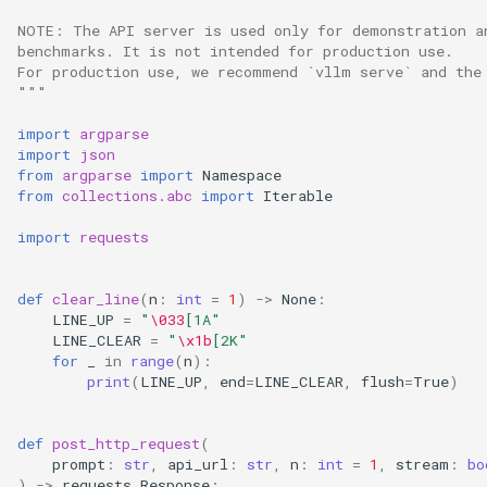
Chatbox
vllm bench sweep serve_s
s
NOTE: The API server is used only for demonstration a
如何调试 vLLM-torch.compi
Data Parallel
Integrations
LoRA 适配器
llmaz
INT8 W8A8
logger
benchmarks. It is not intended for production use.
e
Dify
集成
vllm bench throughput
For production use, we recommend `vllm serve` and the
Disaggregated Prefill V1
MooncakeConnector 使用指
生产环境部署栈
LLM Compressor
logits_process
"""
a
dstack
Fused MoE Modular Kernel
南
import
argparse
r
Disaggregated Prefill
NVIDIA Model Optimizer
logprobs
import
json
Haystack
与 Hugging Face 的集成
多模态输入
c
from
argparse
import
Namespace
Encoder Decoder Multimodal
量化 KV 缓存
model_inspection
from
collections.abc
import
Iterable
h
Helm
混合 KV 缓存管理器
NixlConnector 使用指南
import
requests
KV Load Failure Recovery
AMD Quark
outputs
i
Hugging Face 推理端点
Logits Processors
Test
提示词嵌入输入
n
def
clear_line
(
n
:
int
=
1
)
->
None
:
TorchAO
pooling_params
LINE_UP
=
"
\033
[1A"
LiteLLM
指标
LLM Engine Example
推理输出
g
LINE_CLEAR
=
"
\x1b
[2K"
sampling_params
for
_
in
range
(
n
):
Lobe Chat
多模态数据处理
LLM Engine Reset Kv
睡眠模式
print
(
LINE_UP
,
end
=
LINE_CLEAR
,
flush
=
True
)
scalar_type
LWS
融合 MoE 内核特性
Load Sharded State
结构化输出
def
post_http_request
(
scripts
prompt
:
str
,
api_url
:
str
,
n
:
int
=
1
,
stream
:
bo
Modal
Python 多进程处理
)
->
requests
.
Response
:
Logits Processor
工具调用