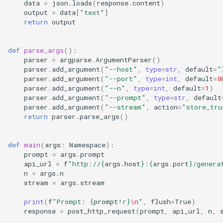
data
=
json
.
loads
(
response
.
content
)
distributed
output
=
data
[
"text"
]
Qwen2.5-Omni Offline
return
output
Inference Examples
engine
def
parse_args
():
Qwen3 Omni
entrypoints
parser
=
argparse
.
ArgumentParser
()
parser
.
add_argument
(
"--host"
,
type
=
str
,
default
=
"
parser
.
add_argument
(
"--port"
,
type
=
int
,
default
=
8
Qwen 1M
grpc
parser
.
add_argument
(
"--n"
,
type
=
int
,
default
=
1
)
parser
.
add_argument
(
"--prompt"
,
type
=
str
,
default
Reproducibility
inputs
parser
.
add_argument
(
"--stream"
,
action
=
"store_tru
return
parser
.
parse_args
()
RLHF
logging_utils
def
main
(
args
:
Namespace
):
RLHF Colocate
prompt
=
args
.
prompt
lora
api_url
=
f
"http://
{
args
.
host
}
:
{
args
.
port
}
/genera
n
=
args
.
n
RLHF Online Quant
model_executor
stream
=
args
.
stream
print
(
f
"Prompt: 
{
prompt
!r}
\n
"
,
flush
=
True
)
RLHF Utils
multimodal
response
=
post_http_request
(
prompt
,
api_url
,
n
,