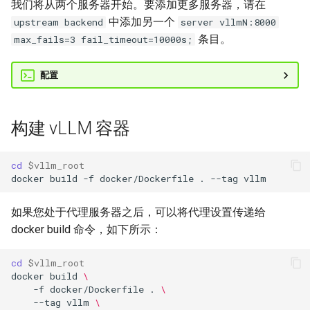
我们将从两个服务器开始。要添加更多服务器，请在
sequence
中添加另一个
upstream backend
server vllmN:8000
Open WebUI
优化级别
Quantization
条目。
max_fails=3 fail_timeout=10000s;
tasks
检索增强生成
P2P NCCL 连接器
Spec decode
配置
tracing
SkyPilot
分页注意力机制
version
构建 vLLM 容器
Streamlit
自动前缀缓存
assets
cd
$vllm_root
NVIDIA Triton
torch.compile 集成
docker
build
-f
docker/Dockerfile
.
--tag
benchmarks
使用 torch.compile 编译多
如果您处于代理服务器之后，可以将代理设置传递给
态编码器
compilation
docker build 命令，如下所示：
config
cd
$vllm_root
docker
build
\
device_allocator
-f
docker/Dockerfile
.
\
--tag
vllm
\