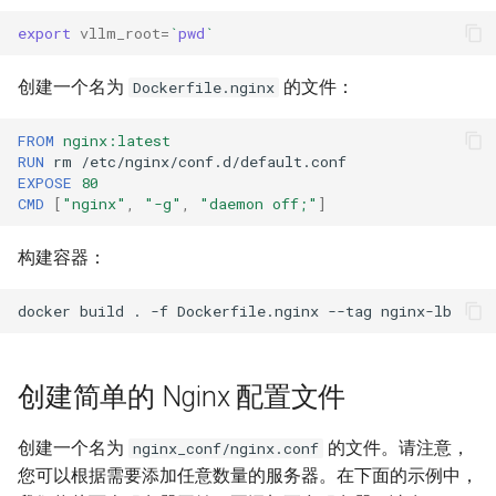
Chatbox
vllm bench sweep serve_s
s
如何调试 vLLM-torch.compi
export
vllm_root
=
`
pwd
`
Integrations
llmaz
LoRA 适配器
INT8 W8A8
logger
e
Dify
集成
vllm bench throughput
创建一个名为
的文件：
生产环境部署栈
MooncakeConnector 使用指
Dockerfile.nginx
LLM Compressor
logits_process
a
dstack
Fused MoE Modular Kernel
南
r
FROM
nginx:latest
NVIDIA Model Optimizer
logprobs
RUN
rm
Haystack
与 Hugging Face 的集成
多模态输入
c
EXPOSE
80
量化 KV 缓存
model_inspection
CMD
[
"nginx"
,
"-g"
,
"daemon off;"
]
h
Helm
混合 KV 缓存管理器
NixlConnector 使用指南
AMD Quark
outputs
i
构建容器：
Hugging Face 推理端点
Logits Processors
提示词嵌入输入
n
TorchAO
pooling_params
docker
build
.
-f
Dockerfile.nginx
--tag
LiteLLM
指标
推理输出
g
sampling_params
Lobe Chat
多模态数据处理
睡眠模式
创建简单的 Nginx 配置文件
scalar_type
LWS
融合 MoE 内核特性
结构化输出
创建一个名为
的文件。请注意，
nginx_conf/nginx.conf
scripts
您可以根据需要添加任意数量的服务器。在下面的示例中，
Modal
Python 多进程处理
工具调用