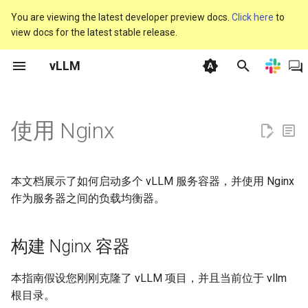
You are viewing the latest developer preview docs.
Click here
to
view docs for the latest stable release.
T
vLLM
y
快速入门
vLLM V1
离线推理
构建 Nginx 容器
Anyscale
KAITO
人类反馈强化学习
内存优化
支持的模型
自动前缀缓存
General
基准测试 CLI
vllm
vllm serve
联系我们
GPU
Offline inference
Claude Code
使用 fastsafetensors 加
CPU - Intel® Xeon®
AutoAWQ
Speculators
废弃政策
基础模型
CI 失败
Plugins
beam_search
vllm bench latency
协作政策
p
型权重
e
使用 Nginx
Installation
常见问题
OpenAI 兼容服务器
创建简单的 Nginx 配置文件
AnythingLLM
KServe
Transformers 强化学习
引擎参数
生成模型
批次不变性
Model Implementation
参数扫描
vllm 聊天
线下聚会
CPU
Online serving
LangChain
XPU - Intel® GPUs
BitsAndBytes
Dockerfile
注册模型
vLLM 每日构建的 Wheels
架构概览
collect_env
vllm bench mm-processor
提交者
使用 Run:ai Model Streame
t
加载模型
Examples
生产环境指标
上下文并行部署
构建 vLLM 容器
AutoGen AutoGen 是一个用于
Kthena
环境变量
池化模型（Pooling Models）
自定义参数
CI
性能仪表板
vllm complete
赞助商
TPU
Others
LlamaIndex
TPU
FP8 W8A8
增量编译工作流
单元测试
更新 vLLM 开源 CI/CD 中
Attention Backend Feature
connections
vllm bench serve
治理流程
o
创建多智能体 AI 应用程序的
PyTorch 版本
Support
本文档展示了如何启动多个 vLLM 服务容器，并使用 Nginx
框架，这些应用程序可以自主
使用 CoreWeave 的
可重现性
数据并行部署
创建 Docker 网络
KubeAI
模型解析
Extensions
自定义 Logits 处理器
Design Documents
vllm run-batch
Governance
Pooling
GGUF
vLLM 性能分析
多模态支持
env_override
vllm bench sweep plot
s
作为服务器之间的负载均衡器。
运行或与人类协同工作。
Tensorizer 加载模型
CUDA 图表
t
安全
分布式部署故障排查
启动 vLLM 容器
KubeRay
优化与调优
Hardware Supported
分离式编码器
vllm bench
Blog
GPTQModel
漏洞管理
语音转文本（转录/翻译）
envs
vllm bench sweep
构建 Nginx 容器
BentoML
a
Models
持
CustomOp
plot_pareto
故障排查
专家并行部署
启动 Nginx
Llama Stack
服务器参数
分离式预填充（实验性）
Forum
Intel 量化支持
exceptions
r
Cerebrium
本指南假设您刚刚克隆了 vLLM 项目，并且当前位于 vllm
双批次重叠（Dual Batch
vllm bench sweep serve
t
Overlap）
使用统计收集
并行化与扩展
验证 vLLM 服务器是否就绪
llm-d
TPU
交错思考
Slack
根目录。
INT4 W4A16
forward_context