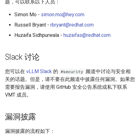
题，可以联系以下人员：
sequence
优化级别
Simon Mo -
simon.mo@hey.com
Quantization
tasks
Russell Bryant -
rbryant@redhat.com
P2P NCCL 连接器
Spec decode
Huzaifa Sidhpurwala -
huzaifas@redhat.com
tracing
分页注意力机制
version
Slack 讨论
自动前缀缓存
assets
您可以在
vLLM Slack
的
频道中讨论与安全相
#security
torch.compile 集成
关的话题。但是，请不要在此频道中披露任何漏洞。如果您
benchmarks
需要报告漏洞，请使用 GitHub 安全公告系统或私下联系
使用 torch.compile 编译多模
VMT 成员。
态编码器
compilation
config
漏洞披露
device_allocator
漏洞披露的流程如下：