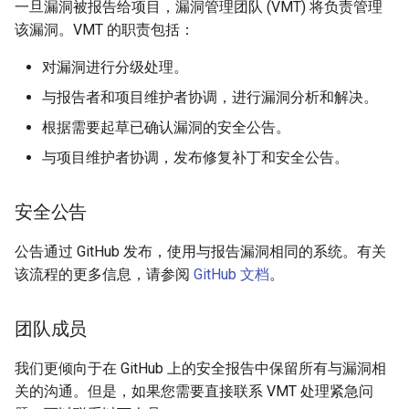
vllm bench sweep serve_s
一旦漏洞被报告给项目，漏洞管理团队 (VMT) 将负责管理
s
如何调试 vLLM-torch.compile
Features
Integrations
LoRA 适配器
logger
该漏洞。VMT 的职责包括：
e
集成
vllm bench throughput
对漏洞进行分级处理。
MooncakeConnector 使用
logits_process
a
Fused MoE Modular Kernel
南
与报告者和项目维护者协调，进行漏洞分析和解决。
r
logprobs
根据需要起草已确认漏洞的安全公告。
与 Hugging Face 的集成
多模态输入
c
与项目维护者协调，发布修复补丁和安全公告。
model_inspection
h
混合 KV 缓存管理器
NixlConnector 使用指南
outputs
安全公告
i
Logits Processors
提示词嵌入输入
n
公告通过 GitHub 发布，使用与报告漏洞相同的系统。有关
pooling_params
指标
推理输出
该流程的更多信息，请参阅
GitHub 文档
。
g
sampling_params
多模态数据处理
睡眠模式
团队成员
scalar_type
融合 MoE 内核特性
结构化输出
我们更倾向于在 GitHub 上的安全报告中保留所有与漏洞相
scripts
关的沟通。但是，如果您需要直接联系 VMT 处理紧急问
Python 多进程处理
工具调用