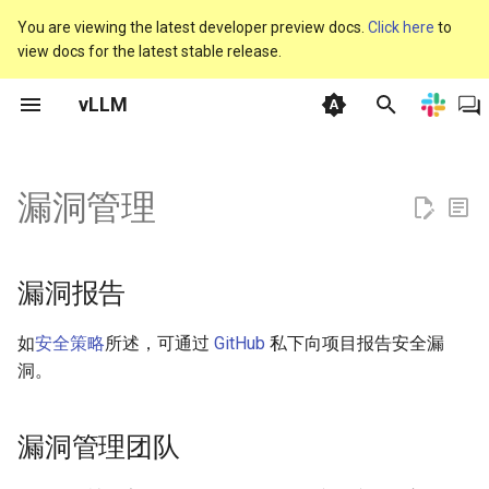
You are viewing the latest developer preview docs.
Click here
to
view docs for the latest stable release.
T
vLLM
y
Getting Started
漏洞报告
基础模型
CI 失败
Plugins
基准测试 CLI
vllm
vllm serve
联系我们
快速入门
vLLM V1
离线推理
使用 Docker
人类反馈强化学习
内存优化
支持的模型
自动前缀缓存
IO 处理器插件
beam_search
vllm bench latency
协作政策
p
e
漏洞管理
General
漏洞管理团队
注册模型
vLLM 每日构建的 Wheels
架构概览
参数扫描
vllm 聊天
线下聚会
Installation
常见问题
OpenAI 兼容服务器
使用 Kubernetes
Transformers 强化学习
引擎参数
生成模型
批次不变性
LoRA 解析器插件
collect_env
vllm bench mm-processor
提交者
t
Inference and Serving
单元测试
更新 vLLM 开源 CI/CD 中的
Attention Backend Feature
性能仪表板
vllm complete
赞助商
安全公告
Examples
生产环境指标
上下文并行部署
使用 Nginx
环境变量
池化模型（Pooling Model
自定义参数
插件系统
connections
vllm bench serve
治理流程
o
PyTorch 版本
Support
漏洞报告
Deployment
多模态支持
vllm run-batch
Governance
团队成员
可重现性
数据并行部署
Frameworks
模型解析
Extensions
自定义 Logits 处理器
env_override
vllm bench sweep plot
s
CUDA 图表
如
安全策略
所述，可通过
GitHub
私下向项目报告安全漏
t
Training
Slack 讨论
语音转文本（转录/翻译）支
vllm bench
Blog
安全
分布式部署故障排查
Integrations
优化与调优
Hardware Supported
分离式编码器
envs
vllm bench sweep
洞。
a
持
CustomOp
Models
plot_pareto
Configuration
漏洞披露
Forum
故障排查
专家并行部署
服务器参数
分离式预填充（实验性）
exceptions
r
双批次重叠（Dual Batch
漏洞管理团队
vllm bench sweep serve
t
Overlap）
Models
Slack
使用统计收集
并行化与扩展
TPU
交错思考
forward_context